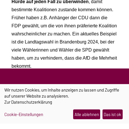
Hürde auf jeden Fall zu überwinden
, damit
bestimmte Koalitionen zustande kommen können.
Früher haben z.B. Anhänger der CDU dann die
FDP gewählt, um die von ihnen präferierte Koalition
wahrscheinlicher zu machen. Ein aktuelles Beispiel
ist die Landtagswahl in Brandenburg 2024, bei der
viele Wählerinnen und Wähler die SPD gewählt
haben, um zu verhindern, dass die AfD die Mehrheit
bekommt.
Zudem bestand früher
eine Taktik darin, die
Wir nutzen Cookies, um Inhalte anzeigen zu lassen und Zugriffe
Erststimme einem Kandidaten zu geben, der
auf unserer Website zu analysieren.
aussichtsreich ist, das Direktmandat zu holen
,
Zur
Datenschutzerklärung
wenn man eigentlich einer kleineren Partei
Cookie-Einstellungen
Alle ablehnen
Das ist ok
anhängt, die keine Aussicht hatte, Wahlkreise direkt
zu gewinnen.