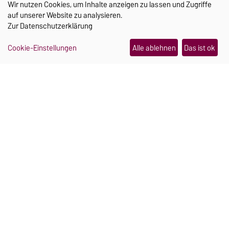
Wir nutzen Cookies, um Inhalte anzeigen zu lassen und Zugriffe
30.07.2026
auf unserer Website zu analysieren.
Wo Campus und Kinderlachen
Zur
Datenschutzerklärung
zusammengehören
Cookie-Einstellungen
Alle ablehnen
Das ist ok
06.08.2026
Auch von der GdFF gefördert:
LEHRE