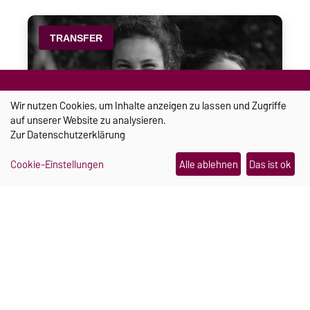
TRANSFER
Wir nutzen Cookies, um Inhalte anzeigen zu lassen und Zugriffe
auf unserer Website zu analysieren.
Zur
Datenschutzerklärung
Cookie-Einstellungen
Alle ablehnen
Das ist ok
Ein Schmuckstück, das im
Notfall Hilfe holt
Julia Pretschner und Hannah Mielke haben sich
während ihres Studiums an der Uni Magdeburg
kennengelernt. Heute arbeiten sie gemeinsam an
einer smarten Sturzerkennung für Seniorinnen
und Senioren.