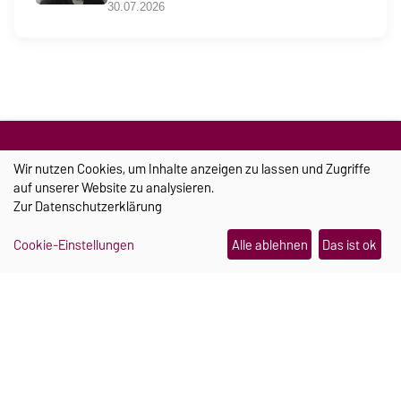
30.07.2026
Wir nutzen Cookies, um Inhalte anzeigen zu lassen und Zugriffe
auf unserer Website zu analysieren.
Zur
Datenschutzerklärung
TRANSFER
Cookie-Einstellungen
Alle ablehnen
Das ist ok
Ein Schmuckstück, das im