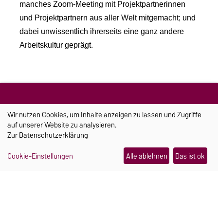
manches Zoom-Meeting mit Projektpartnerinnen
und Projektpartnern aus aller Welt mitgemacht; und
dabei unwissentlich ihrerseits eine ganz andere
Arbeitskultur geprägt.
Schlagworte:
Fakultät für Verfahrens- und
Wir nutzen Cookies, um Inhalte anzeigen zu lassen und Zugriffe
Systemtechnik
,
Kooperationen
,
Campus
,
auf unserer Website zu analysieren.
Chancengleichheit
Zur
Datenschutzerklärung
Cookie-Einstellungen
Alle ablehnen
Das ist ok
📄
PDF Download