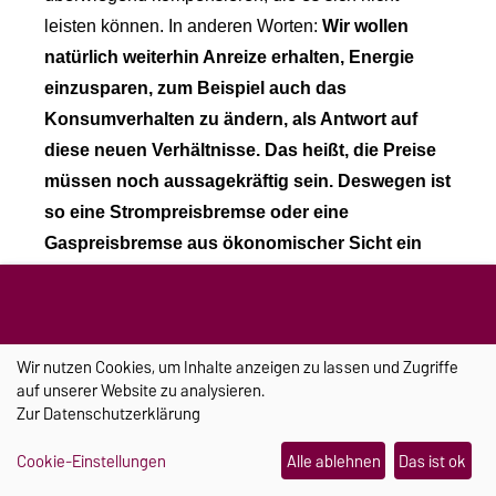
leisten können. In anderen Worten:
Wir wollen
natürlich weiterhin Anreize erhalten, Energie
einzusparen, zum Beispiel auch das
Konsumverhalten zu ändern, als Antwort auf
diese neuen Verhältnisse. Das heißt, die Preise
müssen noch aussagekräftig sein. Deswegen ist
so eine Strompreisbremse oder eine
Gaspreisbremse aus ökonomischer Sicht ein
bisschen problematisch, weil der Staat in die
Preise eingreift und damit haben die Leute dann
plötzlich nicht mehr die richtigen Anreize,
Wir nutzen Cookies, um Inhalte anzeigen zu lassen und Zugriffe
Energie zu sparen.
Das wollen wir eigentlich nicht.
auf unserer Website zu analysieren.
Und eben auch, weil jeder davon profitiert - Sie, ich.
Zur
Datenschutzerklärung
Wir profitieren alle davon. Muss ich jetzt davon
Cookie-Einstellungen
Alle ablehnen
Das ist ok
profitieren? Wahrscheinlich eher nicht. Sondern
man sollte das Geld eher darauf verwenden, dass