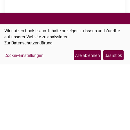
@
Wir nutzen Cookies, um Inhalte anzeigen zu lassen und Zugriffe
auf unserer Website zu analysieren.
Zur
Datenschutzerklärung
Cookie-Einstellungen
Alle ablehnen
Das ist ok
AKTUELLES
Ein Schmuckstück, das im Notfall Hilfe
holt
21.07.2026
Papierbrücken im Belastungstest
28.07.2026
Von Tee, Jenga und Dinos
23.07.2026