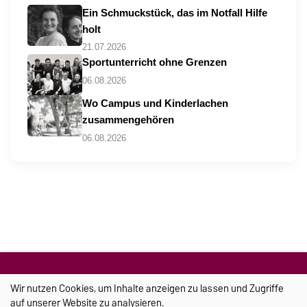
Ein Schmuckstück, das im Notfall Hilfe
holt
21.07.2026
Sportunterricht ohne Grenzen
06.08.2026
Wo Campus und Kinderlachen
zusammengehören
06.08.2026
Wir nutzen Cookies, um Inhalte anzeigen zu lassen und Zugriffe
TRANSFER
auf unserer Website zu analysieren.