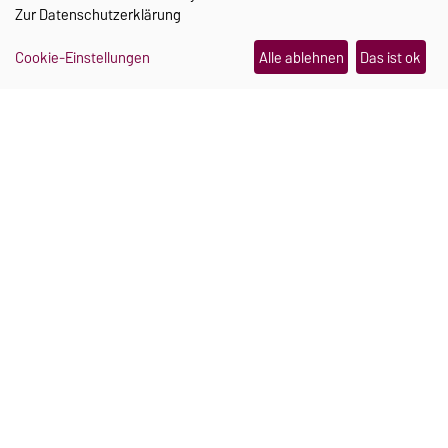
Zur
Datenschutzerklärung
Cookie-Einstellungen
Alle ablehnen
Das ist ok
Ein Schmuckstück, das im
Notfall Hilfe holt
Julia Pretschner und Hannah Mielke haben sich
während ihres Studiums an der Uni Magdeburg
kennengelernt. Heute arbeiten sie gemeinsam an
einer smarten Sturzerkennung für Seniorinnen
und Senioren.
Weiterlesen
21.07.2026