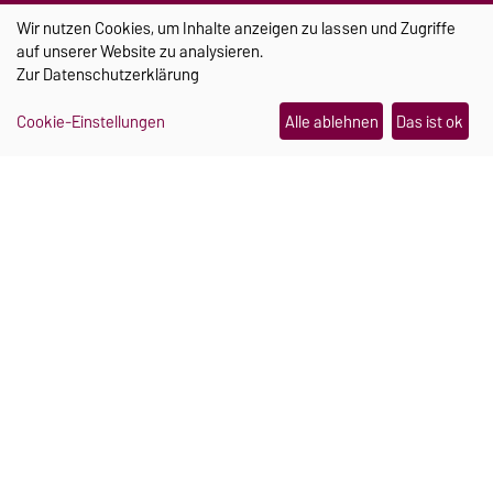
TRANSFER
Wir nutzen Cookies, um Inhalte anzeigen zu lassen und Zugriffe
auf unserer Website zu analysieren.
Zur
Datenschutzerklärung
Cookie-Einstellungen
Alle ablehnen
Das ist ok
Ein Schmuckstück, das im
Notfall Hilfe holt
Julia Pretschner und Hannah Mielke haben sich
während ihres Studiums an der Uni Magdeburg
kennengelernt. Heute arbeiten sie gemeinsam an
einer smarten Sturzerkennung für Seniorinnen
und Senioren.
Weiterlesen
21.07.2026