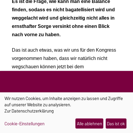
Es ist die Frage, wie kann man eine Balance
finden, sodass es nicht bagatellisiert wird und
weggelacht wird und gleichzeitig nicht alles in
ernsthafter Sorge versinkt ohne einen Blick
nach vorne zu haben.
Das ist auch etwas, was wir uns für den Kongress
vorgenommen haben, dass wir natürlich nicht
wegschauen können jetzt bei dem
Kriegsgeschehen, bei der Klimakrise und bei der
Pandemie. Aber dass wir trotzdem aufgefordert
sind, unsere Arbeit zu machen und trotzdem uns
Wir nutzen Cookies, um Inhalte anzeigen zu lassen und Zugriffe
damit zu beschäftigen.
auf unserer Website zu analysieren.
Zur
Datenschutzerklärung
Ein gut behütet behütetes Elternhaus
Cookie-Einstellungen
Alle ablehnen
Das ist ok
ist da sicher extrem wichtig. Wie
können Eltern dem Kind ein Gefühl von