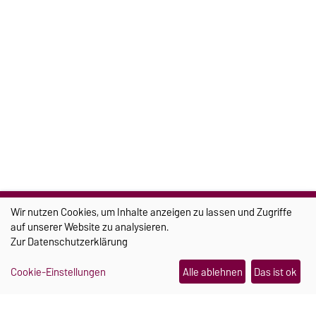
ARCHIV
2026
2025
2024
2023
2022
>
KONTAKT
Wir nutzen Cookies, um Inhalte anzeigen zu lassen und Zugriffe
Otto-von-Guericke-Universität Magdeburg
auf unserer Website zu analysieren.
Zur
Datenschutzerklärung
Universitätsplatz 2
39106 Magdeburg
Cookie-Einstellungen
Alle ablehnen
Das ist ok
RECHTLICHES